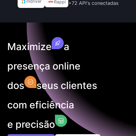
Indriver
Rappi
+72 API's conectadas
Maximize
a
presença online
dos
seus clientes
com eficiência
e precisão