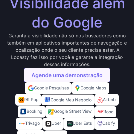
Visibilidade além
do Google
Garanta a visibilidade não só nos buscadores como
também em aplicativos importantes de navegação e
localização onde o seu cliente precisa estar. A
Locasty faz isso por você e garante a integração
dessas informações.
Agende uma demonstração
Google Pesquisas
Google Maps
99 Pop
Airbnb
Google Meu Negócio
Google Street View
Booking
Ifood
Trivago
Uber
Uber Eats
Cabify