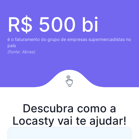
R$ 500 bi
é o faturamento do grupo de empresas supermercadistas no
país
(fonte: Abras)
Descubra como a
Locasty vai te ajudar!