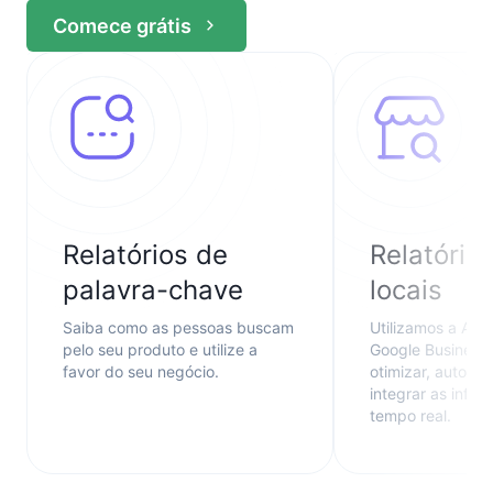
Comece grátis
Relatórios de
Relatório
palavra-chave
locais
Saiba como as pessoas buscam
Utilizamos a API 
pelo seu produto e utilize a
Google Business 
favor do seu negócio.
otimizar, automat
integrar as info
tempo real.